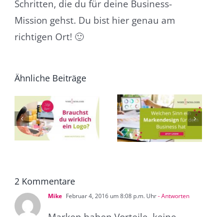
Schritten, die du für deine Business-
Mission gehst. Du bist hier genau am
richtigen Ort! 🙂
Ähnliche Beiträge
Welchen Sinn ein
4 wirkungsvolle
Markendesign für
Tipps, um Deine
o?
dein Business hat
Webgrafiken zu
als Introvertierte
gestalten!
2 Kommentare
Mike
Februar 4, 2016 um 8:08 p.m. Uhr
- Antworten
Marken haben Vorteile, keine