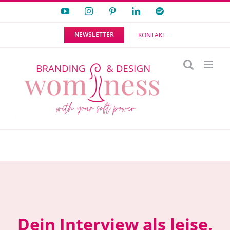
Zum
YouTube
Instagram
Pinterest
LinkedIn
Spotify
Inhalt
NEWSLETTER
KONTAKT
springen
Dein Interview als leise,