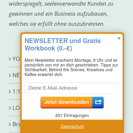
widerspiegelt, seelenverwandte Kunden zu
gewinnen und ein Business aufzubauen,
welches sie erfüllt ohne auszubrennen.
×
YOUTUBE-KANAL
NEWSLETTER
1:1-SOFT-POWER-BRAND
LOGO- & MARKENDESIGN
Branding & Design FEEDBACKSTUNDE
Datenschutz