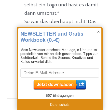
selbst ein Logo und hast es damit
dann umsonst.“
So war das überhaupt nicht! Das
×
Selbst-Machen war auch ein
Prozess mit Irrwegen und
Korrekturen, Tüftelei und Mühe.
Ob es jetzt besser gewesen wäre,
die Entwicklung als Auftrag
herauszugeben und in der Zeit
etwas anderes zu machen, steht
auf einem anderen Blatt…
Datenschutz
Verena
Januar 19, 2018 um 10:37 a.m. Uhr
-
Antworten