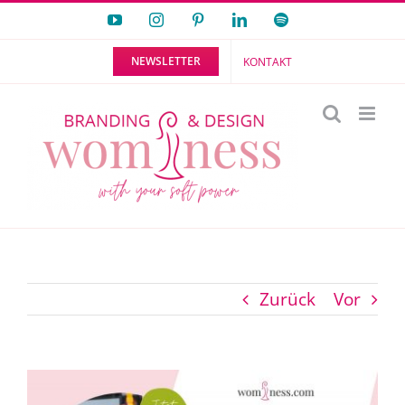
Zum
YouTube
Instagram
Pinterest
LinkedIn
Spotify
Inhalt
NEWSLETTER
KONTAKT
springen
Zurück
Vor
Zeige