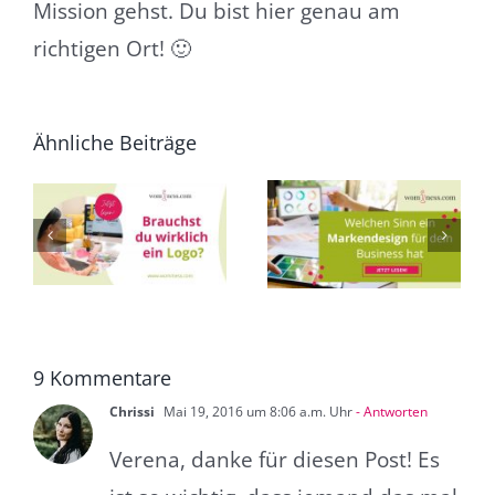
Mission gehst. Du bist hier genau am
richtigen Ort! 🙂
Ähnliche Beiträge
10 nützliche
Welchen Sinn ein
Gründe eine
Markendesign für
Marke für dein
o?
dein Business hat
Business
als Introvertierte
aufzubauen als
Introvertierte
9 Kommentare
Chrissi
Mai 19, 2016 um 8:06 a.m. Uhr
- Antworten
Verena, danke für diesen Post! Es