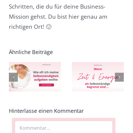
Schritten, die du für deine Business-
Mission gehst. Du bist hier genau am
richtigen Ort! 🙂
Ähnliche Beiträge
e
Wie du als
t
Wenn Zeit &
Selbstständige
e
Energie als
Frau nein sagst &
t
Selbstständige
loslässt – ohne
begrenzt sind …
schlechtes
n
Gewissen
Hinterlasse einen Kommentar
Kommentar