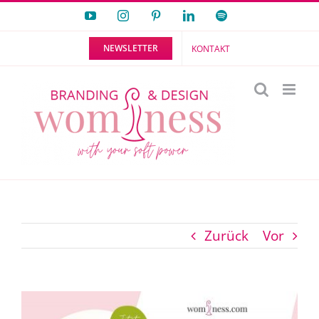
Zum
YouTube
Instagram
Pinterest
LinkedIn
Spotify
Inhalt
NEWSLETTER
KONTAKT
springen
Zurück
Vor
Zeige