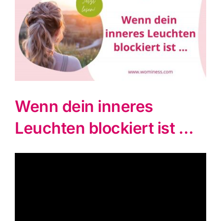
grösseres
Bild
Wenn dein inneres
Leuchten blockiert ist …