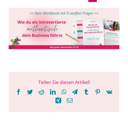
Teilen Sie diesen Artikel!
Facebook
Twitter
Reddit
LinkedIn
WhatsApp
Telegram
Tumblr
Pinterest
Vk
Xing
E-
Mail