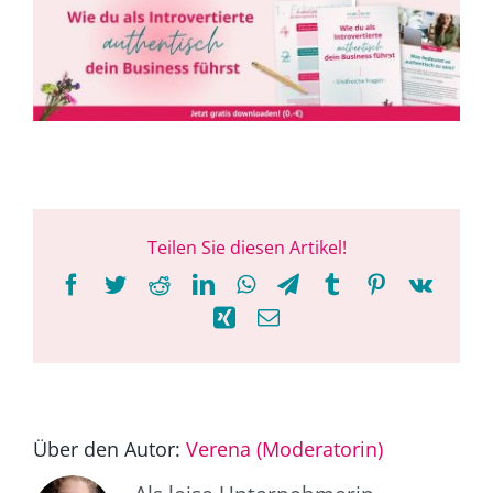
Teilen Sie diesen Artikel!
Facebook
Twitter
Reddit
LinkedIn
WhatsApp
Telegram
Tumblr
Pinterest
Vk
Xing
E-
Mail
Über den Autor:
Verena (Moderatorin)