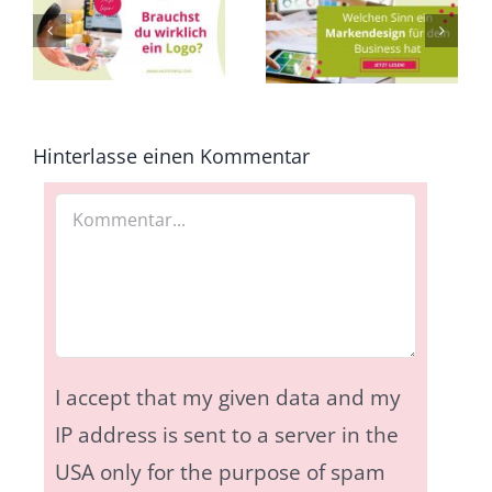
Welchen Sinn ein
Gründe eine
Markendesign für
Marke für dein
o?
dein Business hat
Business
als Introvertierte
aufzubauen als
Introvertierte
Hinterlasse einen Kommentar
Kommentar
I accept that my given data and my
IP address is sent to a server in the
USA only for the purpose of spam