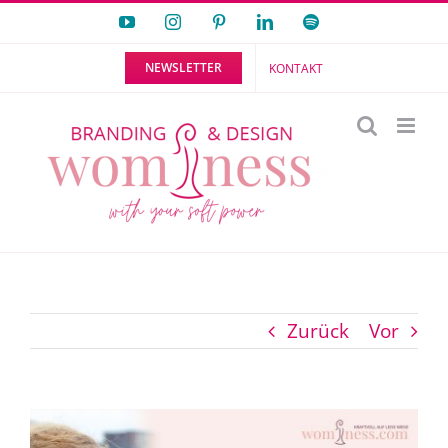
Zum
YouTube
Instagram
Pinterest
LinkedIn
Spotify
Inhalt
NEWSLETTER
KONTAKT
springen
Zurück
Vor
Zeige