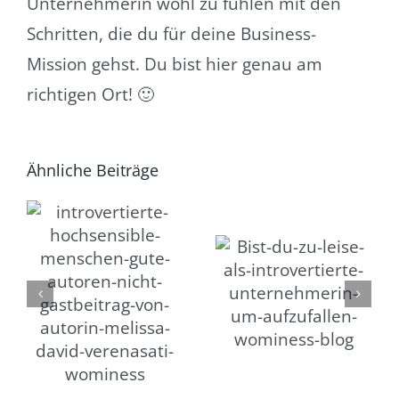
Unternehmerin wohl zu fühlen mit den
Schritten, die du für deine Business-
Mission gehst. Du bist hier genau am
richtigen Ort! 🙂
Ähnliche Beiträge
nd
e
Bist du ZU leise
Fällt dir Small-Talk
nd
als introvertierte
auch so schwer
Unternehmerin
als Introvertierte?
um aufzufallen?
n
a