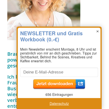
×
Brand your essence. Embrace your soft
power. Du musst nicht laut sein, um
gesehen zu werden!
Ich helfe introvertierten und sensiblen
Frauen, die sich nicht mehr mit ihrem
Business verbunden fühlen, sich
wieder mit ihrem wahren Selbst zu
verbinden und ihre stille Kraft zu
Datenschutz
entdecken.