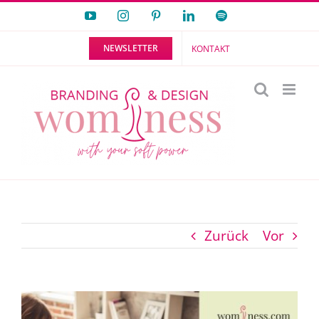
Zum
YouTube
Instagram
Pinterest
LinkedIn
Spotify
Inhalt
NEWSLETTER
KONTAKT
springen
Zurück
Vor
Zeige