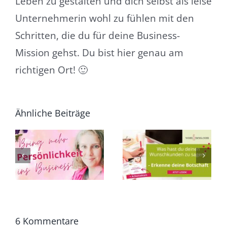
Leben zu gestalten und dich selbst als leise
Unternehmerin wohl zu fühlen mit den
Schritten, die du für deine Business-
Mission gehst. Du bist hier genau am
richtigen Ort! 🙂
Ähnliche Beiträge
Wie du
Was hast Du
Storytelling zur
TSMARKE
Deinen
Kundenbindung
Wunschkunden
nutzt und
se
zu sagen? –
Vertrauen zu
Erkenne deine
deinen
Business-
Wunschkunden
n
Botschaft
aufbaust als
Introvertierte
6 Kommentare