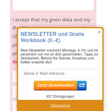
I accept that my given data and my
IP address is sent to a server in the
×
USA only for the purpose of spam
prevention through the
Akismet
program.
More information on
Akismet and GDPR
.
Datenschutz