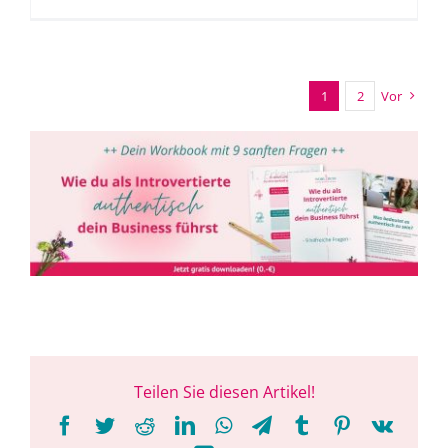
1
2
Vor
Teilen Sie diesen Artikel!
Facebook
Twitter
Reddit
LinkedIn
WhatsApp
Telegram
Tumblr
Pinterest
Vk